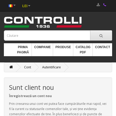
LEI
PRIMA
COMPANIE
PRODUSE
CATALOG
CONTACT
PAGINĂ
PDF
Cont
Autentificare
Sunt client nou
Înregistrează un cont nou
Prin creearea unui cont vei putea face cumpărăturile mai rapid, vei
fi la curent cu statusurile comenzilor tale, şi vei ţine evidenţa
comenzilor efectuate de tine. În plus beneficiezi şi de puncte de